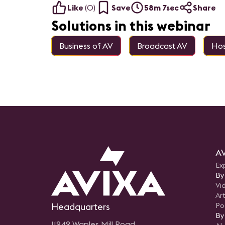
Like
(
0
)
Save
58m 7sec
Share
Solutions in this webinar
Business of AV
Broadcast AV
Hos
AV
Ex
By
Vi
Art
Headquarters
Po
By
11242 Waples Mill Road