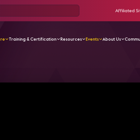
Affiliated Si
ore
Training & Certification
Resources
Events
About Us
Commu
ver IP per la distribuzione di musica di sottofondo: pianificaz