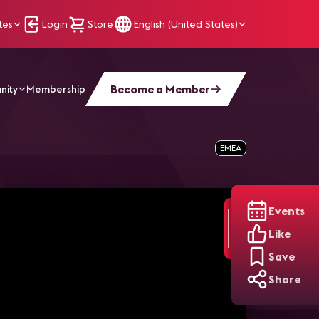
tes
Login
Store
English (United States)
Become a Member
nity
Membership
ione, gestione e controllo
EMEA
Events
Like
Save
Share