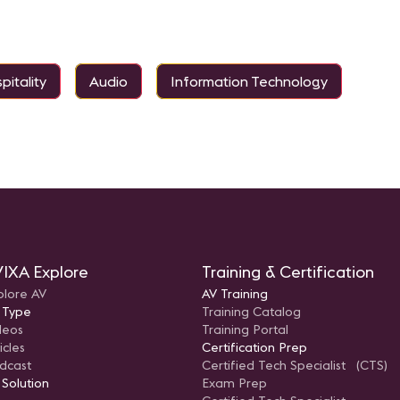
pitality
Audio
Information Technology
IXA Explore
Training & Certification
plore AV
AV Training
 Type
Training Catalog
deos
Training Portal
icles
Certification Prep
dcast
Certified Tech Specialist (CTS)
 Solution
Exam Prep