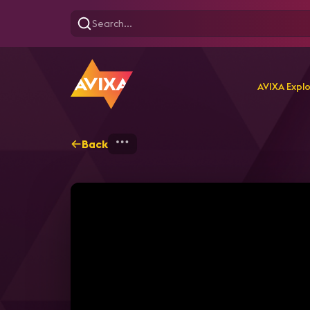
AVIXA Expl
Back
Home
Webinars
Audio o